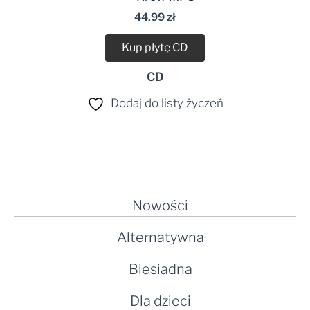
dźwiękowych
44,99
zł
Kup płytę CD
CD
Dodaj do listy życzeń
Nowości
Alternatywna
Biesiadna
Dla dzieci