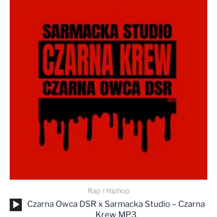
Rap / Hiphop
Odtwarzacz
Czarna Owca DSR x Sarmacka Studio – Czarna
plików
Krew MP3