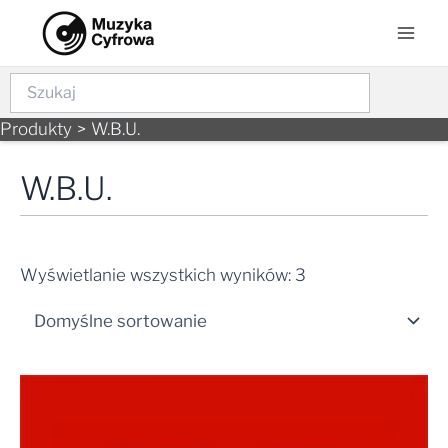
Skip
Mai
to
Men
content
Szukaj
Produkty
W.B.U.
W.B.U.
Wyświetlanie wszystkich wyników: 3