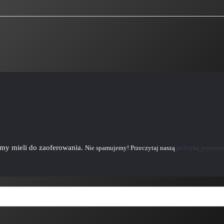
emy mieli do zaoferowania.
Nie spamujemy! Przeczytaj naszą
politykę prywatn