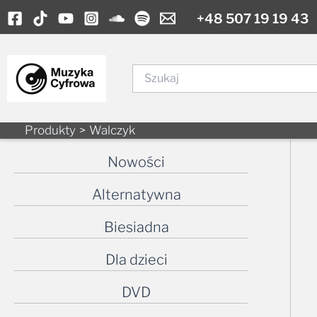
Skip
+48 507 19 19 43
to
content
Szukaj
Produkty
Walczyk
Nowości
Alternatywna
Biesiadna
Dla dzieci
DVD