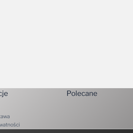
cje
Polecane
tawa
ywatności