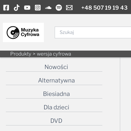
Skip
+48 507 19 19 43
to
content
Szukaj
Produkty
wersja cyfrowa
Nowości
Alternatywna
Biesiadna
Dla dzieci
DVD