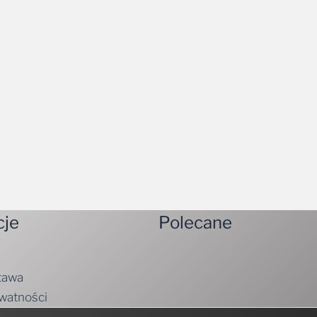
cje
Polecane
tawa
ywatności