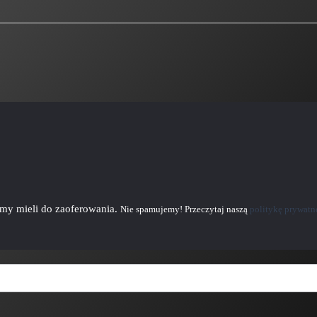
emy mieli do zaoferowania.
Nie spamujemy! Przeczytaj naszą
politykę prywatn