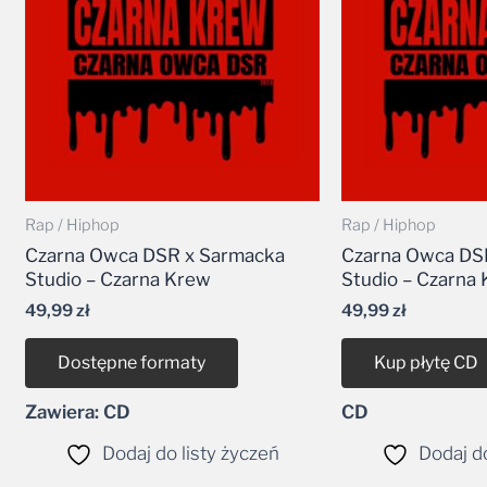
Rap / Hiphop
Rap / Hiphop
Czarna Owca DSR x Sarmacka
Czarna Owca DS
Studio – Czarna Krew
Studio – Czarna
49,99
zł
49,99
zł
Dostępne formaty
Kup płytę CD
Zawiera: CD
CD
Dodaj do listy życzeń
Dodaj do