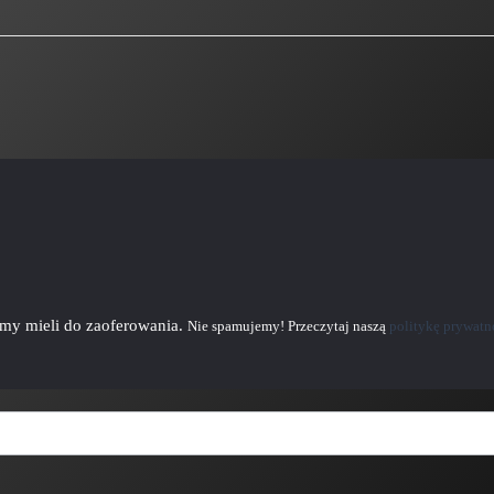
emy mieli do zaoferowania.
Nie spamujemy! Przeczytaj naszą
politykę prywatn