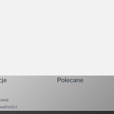
cje
Polecane
tawa
ywatności