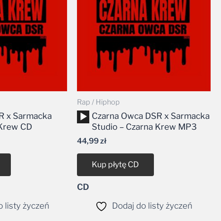
Rap / Hiphop
Odtwarzacz
R x Sarmacka
Czarna Owca DSR x Sarmacka
plików
 Krew CD
Studio – Czarna Krew MP3
dźwiękowych
44,99
zł
Kup płytę CD
CD
 listy życzeń
Dodaj do listy życzeń