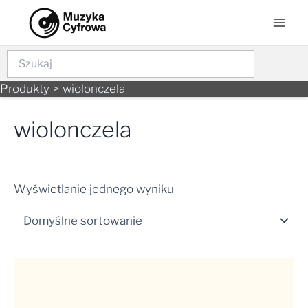
Skip
Mai
to
Men
content
Szukaj
Produkty
wiolonczela
wiolonczela
Wyświetlanie jednego wyniku