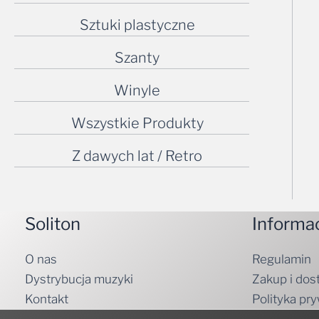
Sztuki plastyczne
Szanty
Winyle
Wszystkie Produkty
Z dawych lat / Retro
Soliton
Informa
O nas
Regulamin
Dystrybucja muzyki
Zakup i dos
Kontakt
Polityka pr