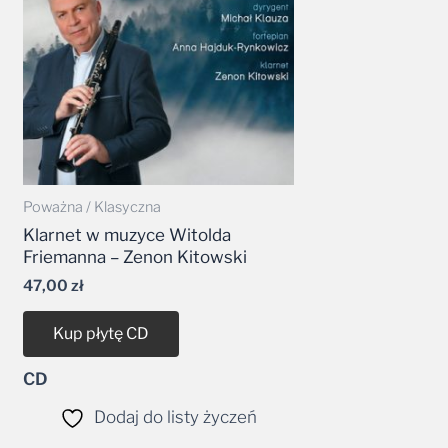
Poważna / Klasyczna
Klarnet w muzyce Witolda
Friemanna – Zenon Kitowski
47,00
zł
Kup płytę CD
CD
Dodaj do listy życzeń