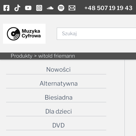
Skip
+48 507 19 19 43
to
content
Szukaj
Produkty
witold friemann
Nowości
Alternatywna
Biesiadna
Dla dzieci
DVD