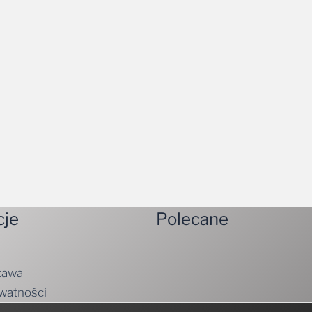
cje
Polecane
tawa
ywatności