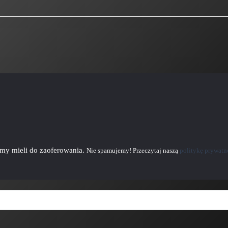
emy mieli do zaoferowania.
Nie spamujemy! Przeczytaj naszą
politykę prywatn