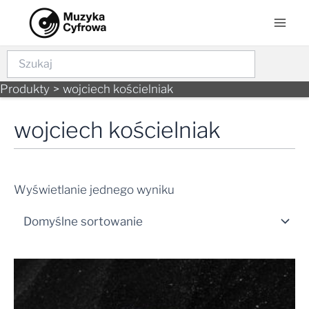
Skip
Mai
to
Men
content
Szukaj
Produkty
wojciech kościelniak
wojciech kościelniak
Wyświetlanie jednego wyniku