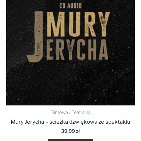
Filmowa / Teatralna
Mury Jerycha – ścieżka dźwiękowa ze spektaklu
39,99
zł