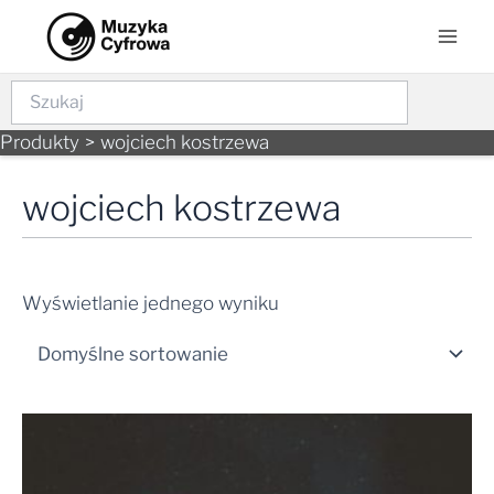
Skip
Mai
to
Men
content
Szukaj
Produkty
wojciech kostrzewa
wojciech kostrzewa
Wyświetlanie jednego wyniku