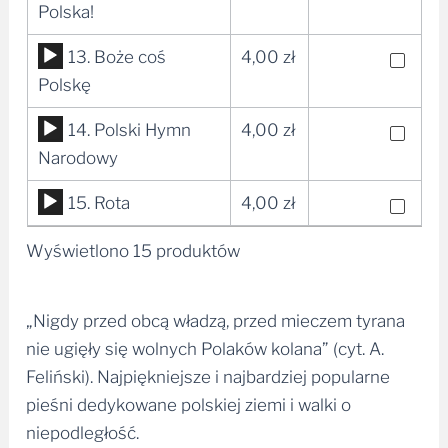
plików
Polska!
dźwiękowych
Odtwarzacz
13. Boże coś
4,00
zł
plików
Polskę
dźwiękowych
Odtwarzacz
14. Polski Hymn
4,00
zł
plików
Narodowy
dźwiękowych
Odtwarzacz
15. Rota
4,00
zł
plików
Wyświetlono 15 produktów
dźwiękowych
„Nigdy przed obcą władzą, przed mieczem tyrana
nie ugięły się wolnych Polaków kolana” (cyt. A.
Feliński). Najpiękniejsze i najbardziej popularne
pieśni dedykowane polskiej ziemi i walki o
niepodległość.