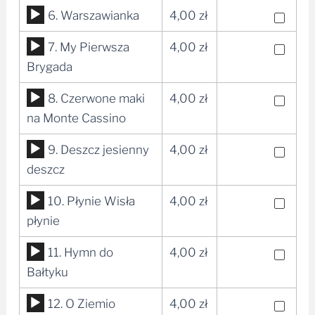
dźwiękowych
Odtwarzacz
6. Warszawianka
4,00
zł
plików
Odtwarzacz
7. My Pierwsza
4,00
zł
dźwiękowych
plików
Brygada
dźwiękowych
Odtwarzacz
8. Czerwone maki
4,00
zł
plików
na Monte Cassino
dźwiękowych
Odtwarzacz
9. Deszcz jesienny
4,00
zł
plików
deszcz
dźwiękowych
Odtwarzacz
10. Płynie Wisła
4,00
zł
plików
płynie
dźwiękowych
Odtwarzacz
11. Hymn do
4,00
zł
plików
Bałtyku
dźwiękowych
Odtwarzacz
12. O Ziemio
4,00
zł