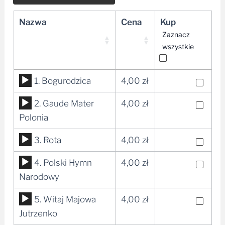
Nazwa
Cena
Kup
Zaznacz
wszystkie
Odtwarzacz
1. Bogurodzica
4,00
zł
plików
Odtwarzacz
2. Gaude Mater
4,00
zł
dźwiękowych
plików
Polonia
dźwiękowych
Odtwarzacz
3. Rota
4,00
zł
plików
Odtwarzacz
4. Polski Hymn
4,00
zł
dźwiękowych
plików
Narodowy
dźwiękowych
Odtwarzacz
5. Witaj Majowa
4,00
zł
plików
Jutrzenko