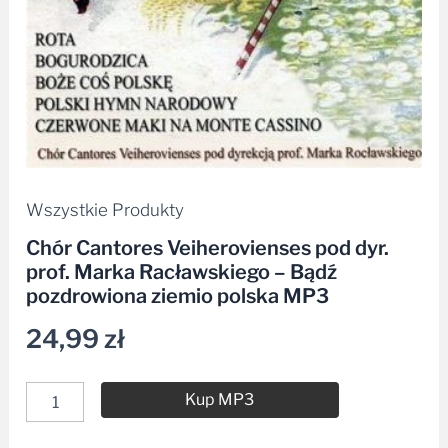
pozdrowiona
ziemio
polska
MP3
Wszystkie Produkty
Chór Cantores Veiherovienses pod dyr.
prof. Marka Racławskiego – Bądź
pozdrowiona ziemio polska MP3
24,99
zł
Kup MP3