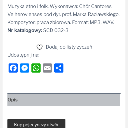
Muzyka etno i folk. Wykonawca: Chór Cantores
Alternative:
Veiherovienses pod dyr. prof. Marka Racławskiego.
Kompozytor: praca zbiorowa. Format: MP3, WAV.
Nr katalogowy:
SCD 032-3
Dodaj do listy życzeń
Udostępnij na:
Facebook
Messenger
WhatsApp
Email
Share
Opis