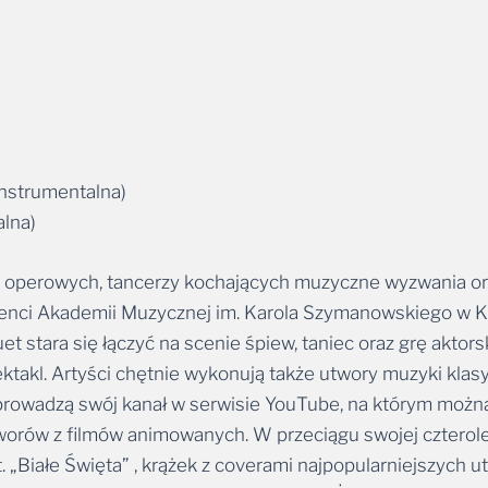
instrumentalna)
alna)
rowych, tancerzy kochających muzyczne wyzwania oraz
wenci Akademii Muzycznej im. Karola Szymanowskiego w K
 stara się łączyć na scenie śpiew, taniec oraz grę aktors
akl. Artyści chętnie wykonują także utwory muzyki klasy
m prowadzą swój kanał w serwisie YouTube, na którym mo
orów z filmów animowanych. W przeciągu swojej czteroletn
pt. „Białe Święta” , krążek z coverami najpopularniejszych