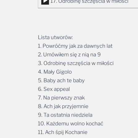
Odtwarzacz
17. Odrobinę szczęścia w miłości
dźwiękowych
plików
dźwiękowych
Lista utworów:
1. Powróćmy jak za dawnych lat
2. Umówiłem się z nią na 9
3. Odrobinę szczęścia w miłości
4. Mały Gigolo
5. Baby ach te baby
6. Sex appeal
7. Na pierwszy znak
8. Ach jak przyjemnie
9. Ta ostatnia niedziela
10. Każdemu wolno kochać
11. Ach śpij Kochanie