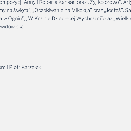
kompozycji Anny i Roberta Kanaan oraz „Żyj kolorowo”. Ar
my na święta”, „Oczekiwanie na Mikołaja” oraz „Jesteś”. S
w Ogniu”, „W Krainie Dziecięcej Wyobraźni”oraz „Wielka
 widowiska.
 i Piotr Karzełek