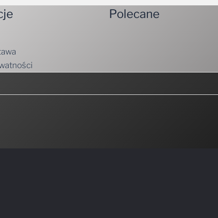
cje
Polecane
tawa
ywatności