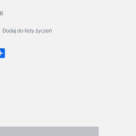
28
Dodaj do listy życzeń
nger
tsApp
mail
Share