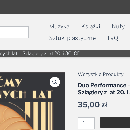
Muzyka
Książki
Nuty
Sztuki plastyczne
FaQ
h lat – Szlagiery z lat 20. i 30. CD
Wszystkie Produkty
ilość
Duo
Duo Performance –
Performance
Szlagiery z lat 20. 
-
Powróćmy
35,00
zł
jak
za
dawnych
lat
-