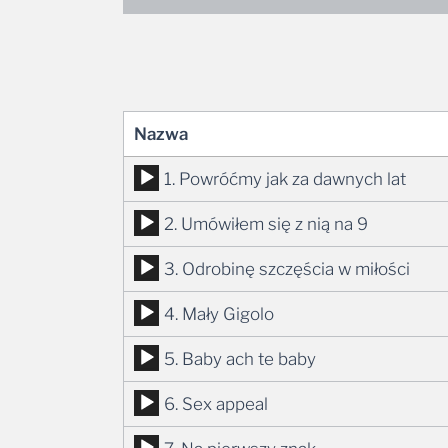
Nazwa
Odtwarzacz
1. Powróćmy jak za dawnych lat
plików
Odtwarzacz
2. Umówiłem się z nią na 9
dźwiękowych
plików
Odtwarzacz
3. Odrobinę szczęścia w miłości
dźwiękowych
plików
Odtwarzacz
4. Mały Gigolo
dźwiękowych
plików
Odtwarzacz
5. Baby ach te baby
dźwiękowych
plików
Odtwarzacz
6. Sex appeal
dźwiękowych
plików