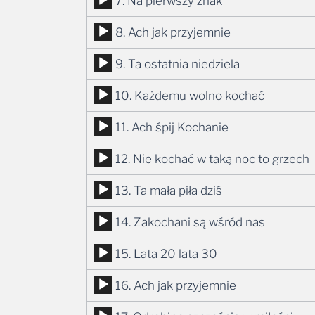
Odtwarzacz
7. Na pierwszy znak
dźwiękowych
plików
Odtwarzacz
8. Ach jak przyjemnie
dźwiękowych
plików
Odtwarzacz
9. Ta ostatnia niedziela
dźwiękowych
plików
Odtwarzacz
10. Każdemu wolno kochać
dźwiękowych
plików
Odtwarzacz
11. Ach śpij Kochanie
dźwiękowych
plików
Odtwarzacz
12. Nie kochać w taką noc to grzech
dźwiękowych
plików
Odtwarzacz
13. Ta mała piła dziś
dźwiękowych
plików
Odtwarzacz
14. Zakochani są wśród nas
dźwiękowych
plików
Odtwarzacz
15. Lata 20 lata 30
dźwiękowych
plików
Odtwarzacz
16. Ach jak przyjemnie
dźwiękowych
plików