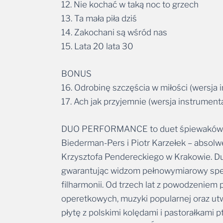
12. Nie kochać w taką noc to grzech
13. Ta mała piła dziś
14. Zakochani są wśród nas
15. Lata 20 lata 30
BONUS
16. Odrobinę szczęścia w miłości (wersja 
17. Ach jak przyjemnie (wersja instrument
DUO PERFORMANCE to duet śpiewaków ope
Biederman-Pers i Piotr Karzełek – absol
Krzysztofa Pendereckiego w Krakowie. Duet
gwarantując widzom pełnowymiarowy spekt
filharmonii. Od trzech lat z powodzenie
operetkowych, muzyki popularnej oraz utw
płytę z polskimi kolędami i pastorałkami 