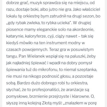
dobrze grać, muzyk sprawdza się na miejscu, od
razu, dostaje boki, albo jutro nie gra. Jako właściciel
lokalu tę orkiestrę bym zatrudnił na drugi sezon, bo
„gdy rybak zwleka, to rybka ucieka”. W drugiej
piosence mamy eleganckie solo na akordeonie,
katarynie, kaloryferze, cyji, ciąży nawet – tak się
kiedyś mówiło na ten instrument modny w
czasach powojennych. Teraz gra w posuwistym
tangu. Pan Wielanek wspiął się na paluszki, żeby
jak najładniej śpiewać i wpadł na dobry pomysł
śpiewania tuż do mikrofonu, to niemal szeptanka,
nie musi na nikogo podnosić głosu, a pozostaje
sobą. Bardzo dużo dobrego robi tu orkiestra,
słychać, że to profesjonaliści, że aranżacje są
pomysłowe, brzmienie przejrzyste i klarowne. O,
słyszę inną kolejną Złotą myśl: „znalazłem w porę