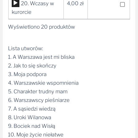
Odtwarzacz
20. Wczasy w
4,00
zł
dźwiękowych
plików
kurorcie
dźwiękowych
Wyświetlono 20 produktów
Lista utworów:
1. A Warszawa jest mi bliska
2. Jak to się skończy
3. Moja podpora
4. Warszawskie wspomnienia
5. Charakter trudny mam
6. Warszawscy pieśniarze
7. A sąsiedzi wiedzą
8. Uroki Wilanowa
9. Bociek nad Wisłą
10. Moje życie niełatwe