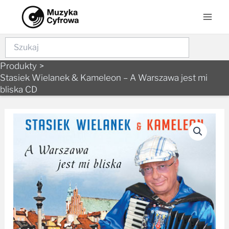
Skip
Mai
to
Men
content
Szukaj
Produkty
Stasiek Wielanek & Kameleon – A Warszawa jest mi
bliska CD
ilość
Stasiek
Wielanek
&
Kameleon
–
A
Warszawa
jest
mi
bliska