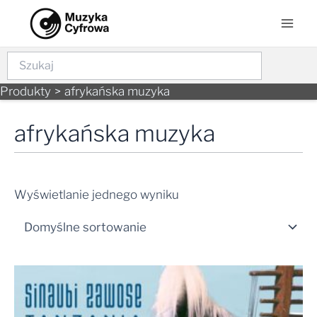
Skip
Mai
to
Men
content
Szukaj
Produkty
afrykańska muzyka
afrykańska muzyka
Wyświetlanie jednego wyniku