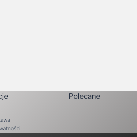
cje
Polecane
tawa
ywatności