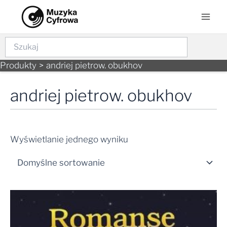
Skip
Mai
to
Men
content
Szukaj
Produkty
andriej pietrow. obukhov
andriej pietrow. obukhov
Wyświetlanie jednego wyniku