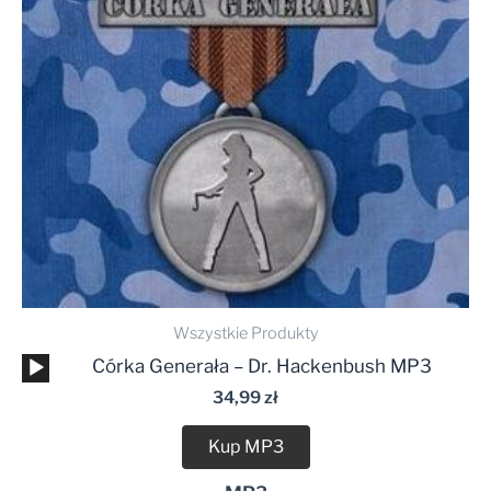
Wszystkie Produkty
Odtwarzacz
Córka Generała – Dr. Hackenbush MP3
plików
34,99
zł
dźwiękowych
Kup MP3