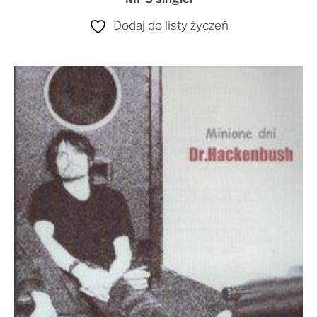
Dodaj do listy życzeń
Zakres
cen:
od
24,99 zł
do
30,00 zł