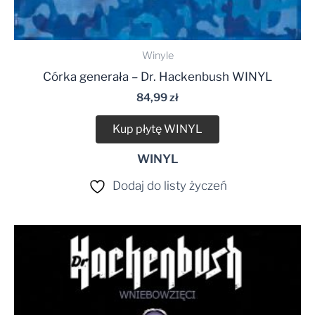
Winyle
Córka generała – Dr. Hackenbush WINYL
84,99
zł
Kup płytę WINYL
WINYL
Dodaj do listy życzeń
Zakres
cen:
od
39,99 zł
do
45,00 zł