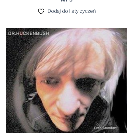
Dodaj do listy życzeń
Zakres
cen:
od
24,99 zł
do
30,00 zł