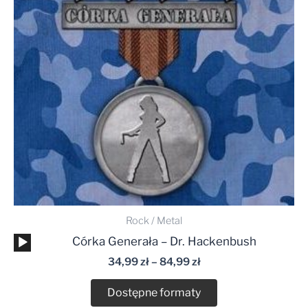
84,99 zł
Rock / Metal
Odtwarzacz
Córka Generała – Dr. Hackenbush
plików
34,99
zł
–
84,99
zł
dźwiękowych
Dostępne formaty