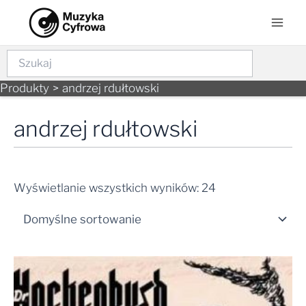
Skip
Mai
to
Men
content
Szukaj
Produkty
andrzej rdułtowski
andrzej rdułtowski
Wyświetlanie wszystkich wyników: 24