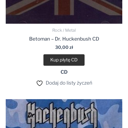
Rock / Metal
Betoman – Dr. Huckenbush CD
30,00
zł
Kup płytę CD
CD
Dodaj do listy życzeń
Zakres
cen:
od
34,99 zł
do