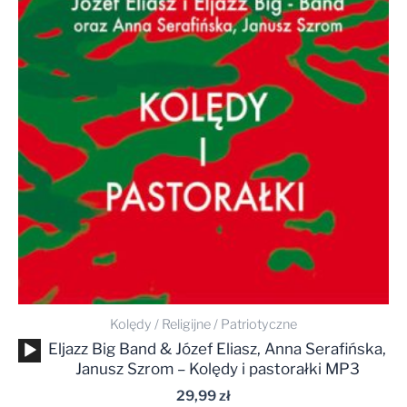
Kolędy / Religijne / Patriotyczne
Odtwarzacz
Eljazz Big Band & Józef Eliasz, Anna Serafińska,
plików
Janusz Szrom – Kolędy i pastorałki MP3
dźwiękowych
29,99
zł