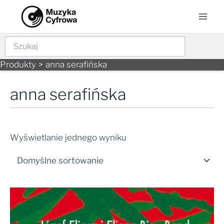
Skip
Mai
to
Men
content
Szukaj
Produkty
anna serafińska
anna serafińska
Wyświetlanie jednego wyniku