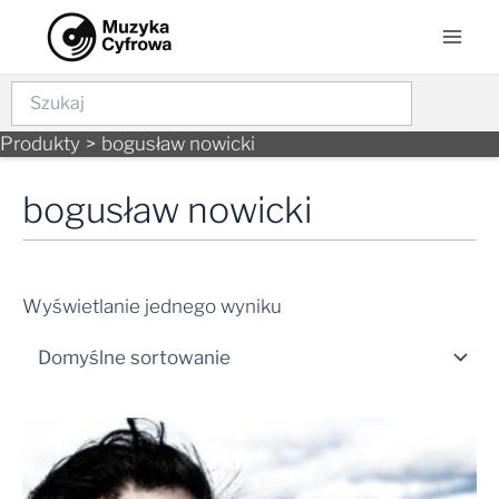
Skip
Mai
to
Men
content
Szukaj
Produkty
bogusław nowicki
bogusław nowicki
Wyświetlanie jednego wyniku