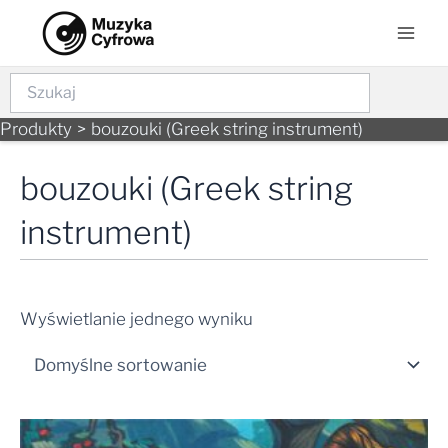
Skip
Mai
to
Men
content
Szukaj
Produkty
bouzouki (Greek string instrument)
bouzouki (Greek string
instrument)
Wyświetlanie jednego wyniku