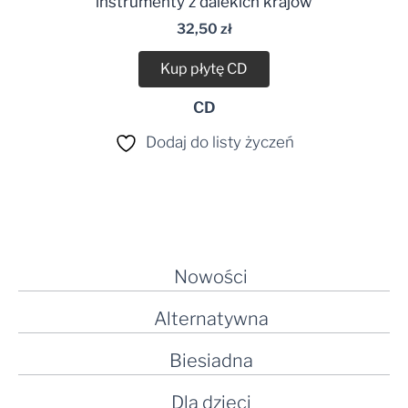
instrumenty z dalekich krajów
32,50
zł
Kup płytę CD
CD
Dodaj do listy życzeń
Nowości
Alternatywna
Biesiadna
Dla dzieci