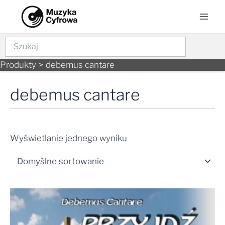
Skip
Mai
to
Men
content
Szukaj
Produkty
debemus cantare
debemus cantare
Wyświetlanie jednego wyniku