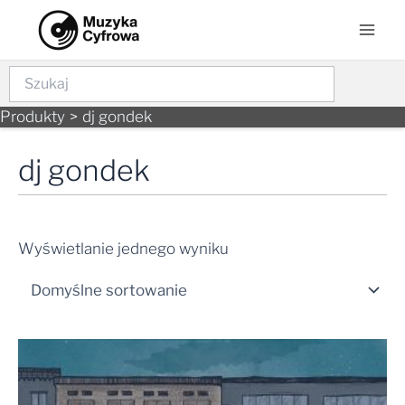
Skip
Mai
to
Men
content
Szukaj
Produkty
dj gondek
dj gondek
Wyświetlanie jednego wyniku