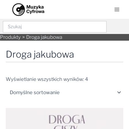
Skip
Mai
to
Men
content
Szukaj
Produkty
Droga jakubowa
Droga jakubowa
Wyświetlanie wszystkich wyników: 4
Zakres
cen:
od
38,99 zł