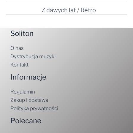
Z dawych lat / Retro
Soliton
O nas
Dystrybucja muzyki
Kontakt
Informacje
Regulamin
Zakup i dostawa
Polityka prywatności
Polecane