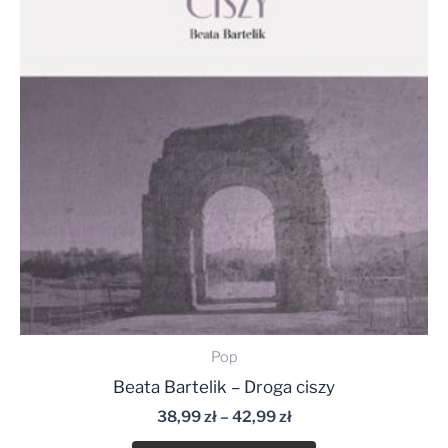
do
42,99 zł
Pop
Beata Bartelik – Droga ciszy
38,99
zł
–
42,99
zł