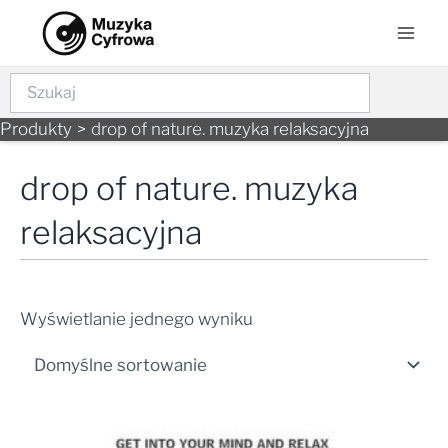
Skip
Mai
to
Men
content
Szukaj
Produkty
drop of nature. muzyka relaksacyjna
drop of nature. muzyka
relaksacyjna
Wyświetlanie jednego wyniku