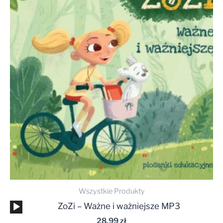
Wszystkie Produkty
Odtwarzacz
ZoZi – Ważne i ważniejsze MP3
plików
28,99
zł