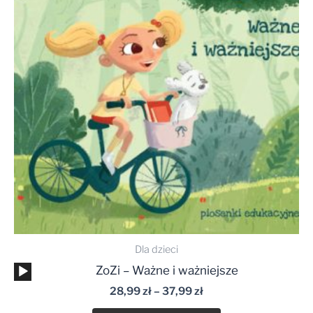
do
37,99 zł
Dla dzieci
Odtwarzacz
ZoZi – Ważne i ważniejsze
plików
28,99
zł
–
37,99
zł
dźwiękowych