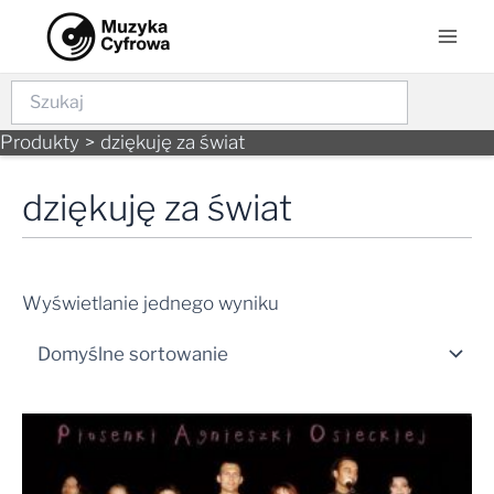
Skip
Mai
to
Men
content
Szukaj
Produkty
dziękuję za świat
dziękuję za świat
Wyświetlanie jednego wyniku