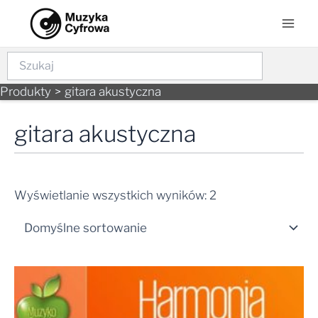
Skip
Mai
to
Men
content
Szukaj
Produkty
gitara akustyczna
gitara akustyczna
Wyświetlanie wszystkich wyników: 2