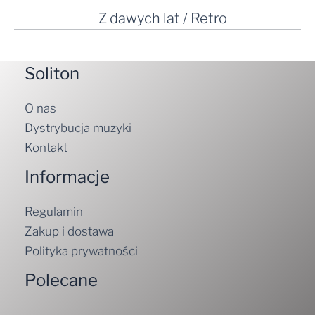
Z dawych lat / Retro
Soliton
O nas
Dystrybucja muzyki
Kontakt
Informacje
Regulamin
Zakup i dostawa
Polityka prywatności
Polecane