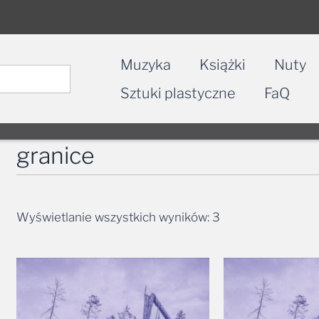
Muzyka
Książki
Nuty
Sztuki plastyczne
FaQ
granice
Wyświetlanie wszystkich wyników: 3
Zakres
cen:
od
36,99 zł
do