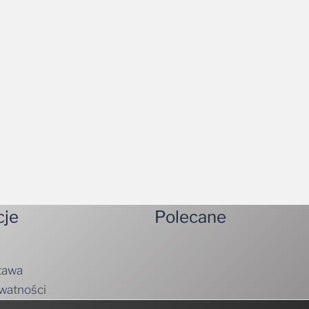
cje
Polecane
tawa
ywatności