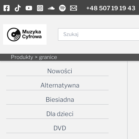
Skip
+48 507 19 19 43
to
content
Szukaj
Produkty
granice
Nowości
Alternatywna
Biesiadna
Dla dzieci
DVD