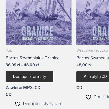
48,00 zł
Pop
Wszystkie Produkty
Bartas Szymoniak – Granice
Bartas Szymonia
36,99
zł
–
48,00
zł
48,00
zł
Dostępne formaty
Kup płytę CD
Zawiera: MP3, CD
CD
CD
Dodaj do
Dodaj do listy życzeń