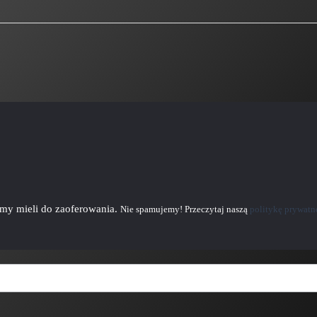
emy mieli do zaoferowania.
Nie spamujemy! Przeczytaj naszą
politykę prywatn