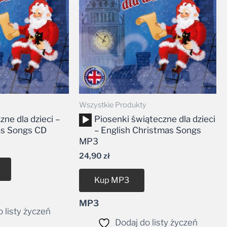
Wszystkie Produkty
Odtwarzacz
ne dla dzieci –
Piosenki świąteczne dla dzieci
plików
as Songs CD
– English Christmas Songs
dźwiękowych
MP3
24,90
zł
Kup MP3
MP3
 listy życzeń
Dodaj do listy życzeń