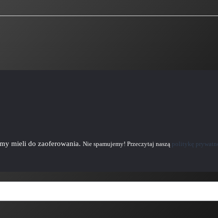
emy mieli do zaoferowania.
Nie spamujemy! Przeczytaj naszą
politykę prywatn