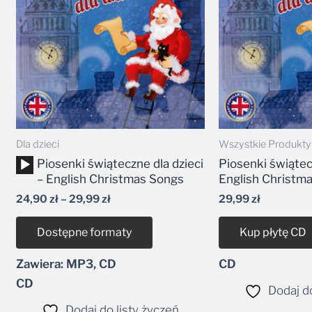
29,99 zł
Dla dzieci
Wszystkie Produkty
Odtwarzacz
Piosenki świąteczne dla dzieci
Piosenki świątecz
plików
– English Christmas Songs
English Christm
dźwiękowych
24,90
zł
–
29,99
zł
29,99
zł
Dostępne formaty
Kup płytę CD
Zawiera: MP3, CD
CD
CD
Dodaj do
Dodaj do listy życzeń