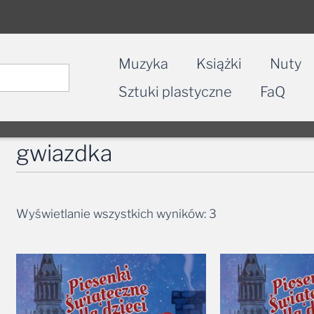
Muzyka
Książki
Nuty
Sztuki plastyczne
FaQ
gwiazdka
Wyświetlanie wszystkich wyników: 3
Zakres
cen:
od
24,90 zł
do