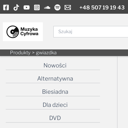
Skip
+48 507 19 19 43
to
content
Szukaj
Produkty
gwiazdka
Nowości
Alternatywna
Biesiadna
Dla dzieci
DVD