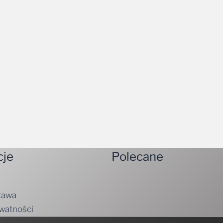
cje
Polecane
tawa
ywatności