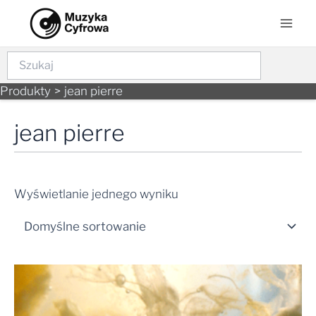
Skip
Mai
to
Men
content
Szukaj
Produkty
jean pierre
jean pierre
Wyświetlanie jednego wyniku