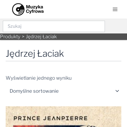
Skip
Mai
to
Men
content
Szukaj
Produkty
Jędrzej Łaciak
Jędrzej Łaciak
Wyświetlanie jednego wyniku