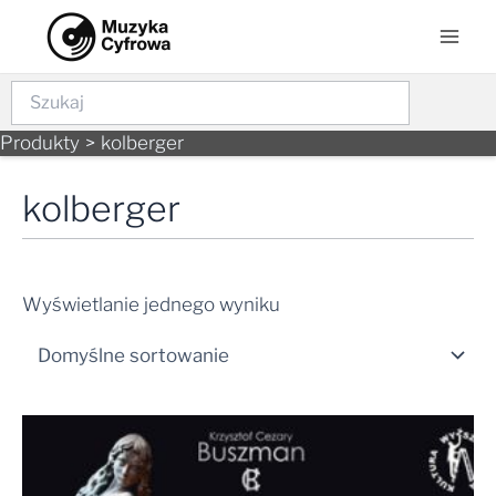
Skip
Mai
to
Men
content
Szukaj
Produkty
kolberger
kolberger
Wyświetlanie jednego wyniku