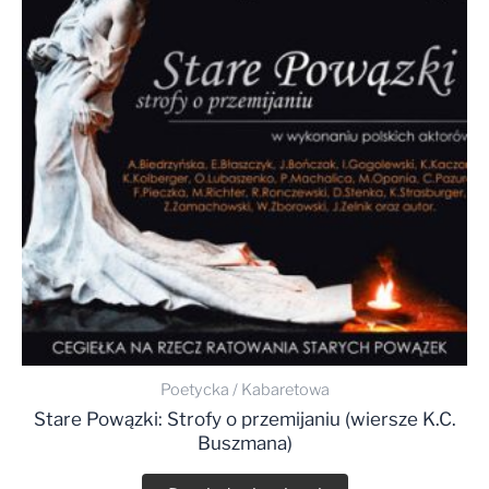
Poetycka / Kabaretowa
Stare Powązki: Strofy o przemijaniu (wiersze K.C.
Buszmana)