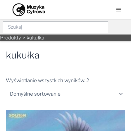
Skip
Mai
to
Men
content
Szukaj
Produkty
kukułka
kukułka
Wyświetlanie wszystkich wyników: 2