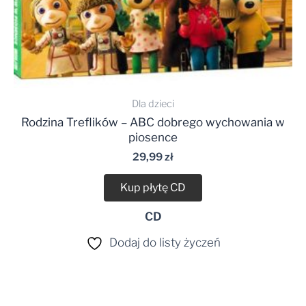
Dla dzieci
Rodzina Treflików – ABC dobrego wychowania w
piosence
29,99
zł
Kup płytę CD
CD
Dodaj do listy życzeń