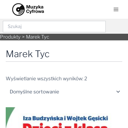
Skip
Mai
to
Men
content
Szukaj
Produkty
Marek Tyc
Marek Tyc
Wyświetlanie wszystkich wyników: 2