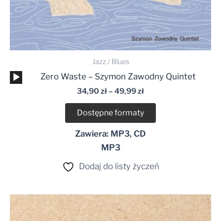
Jazz / Blues
Odtwarzacz
Zero Waste – Szymon Zawodny Quintet
plików
34,90
zł
–
49,99
zł
dźwiękowych
Dostępne formaty
Zawiera: MP3, CD
MP3
Dodaj do listy życzeń