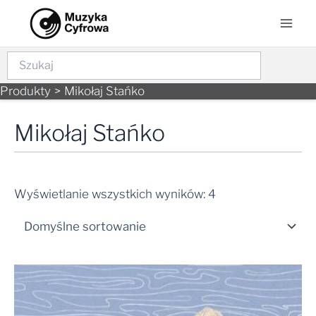
Skip
Mai
to
Men
content
Szukaj
Produkty
Mikołaj Stańko
Mikołaj Stańko
Wyświetlanie wszystkich wyników: 4