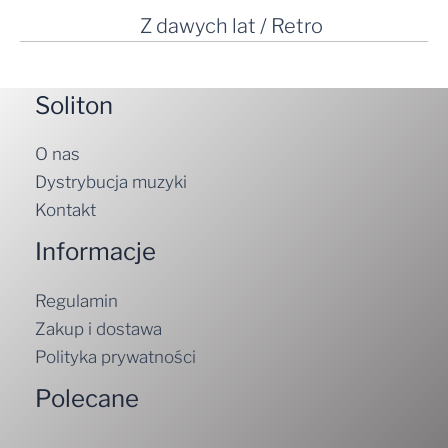
Z dawych lat / Retro
Soliton
O nas
Dystrybucja muzyki
Kontakt
Informacje
Regulamin
Zakup i dostawa
Polityka prywatności
Polecane