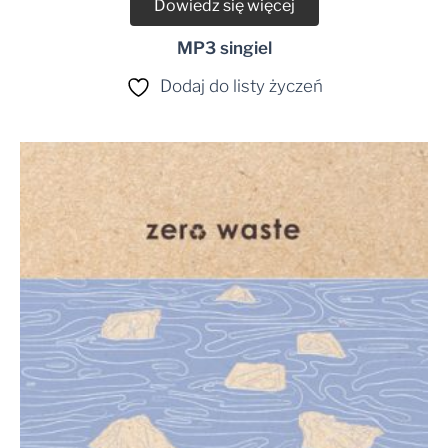
Dowiedz się więcej
MP3 singiel
Dodaj do listy życzeń
Zakres
cen:
od
34,90 zł
do
49,99 zł