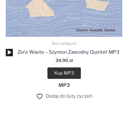
Bez kategorii
Odtwarzacz
Zero Waste – Szymon Zawodny Quintet MP3
plików
34,90
zł
dźwiękowych
Kup MP3
MP3
Dodaj do listy życzeń