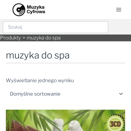
Skip
Mai
to
Men
content
Szukaj
Produkty
muzyka do spa
muzyka do spa
Wyświetlanie jednego wyniku