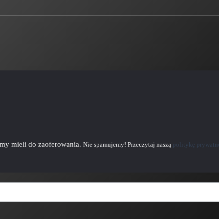
emy mieli do zaoferowania.
Nie spamujemy! Przeczytaj naszą
politykę prywatn