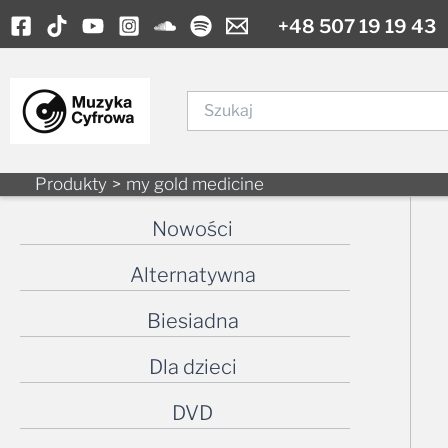
Skip
+48 507 19 19 43
to
content
Szukaj
Produkty
my gold medicine
Nowości
Alternatywna
Biesiadna
Dla dzieci
DVD