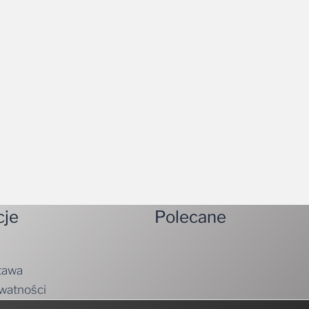
cje
Polecane
tawa
ywatności