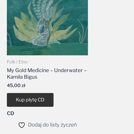
Folk / Etno
My Gold Medicine – Underwater –
Kamila Bigus
45,00
zł
Kup płytę CD
CD
Dodaj do listy życzeń