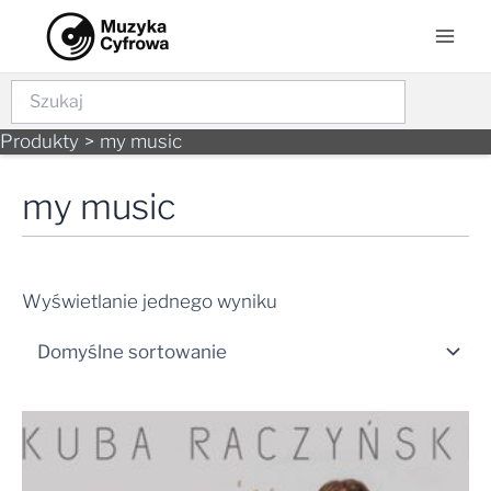
Skip
Mai
to
Men
content
Szukaj
Produkty
my music
my music
Wyświetlanie jednego wyniku