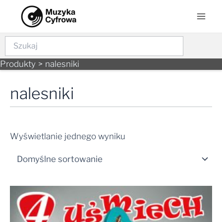
Skip
Mai
to
Men
content
Szukaj
Produkty
nalesniki
nalesniki
Wyświetlanie jednego wyniku