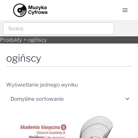
Skip
Mai
to
Men
content
Szukaj
Produkty
ogińscy
ogińscy
Wyświetlanie jednego wyniku