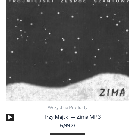
Wszystkie Produkty
Odtwarzacz
Trzy Majtki — Zima MP3
plików
6,99
zł
dźwiękowych