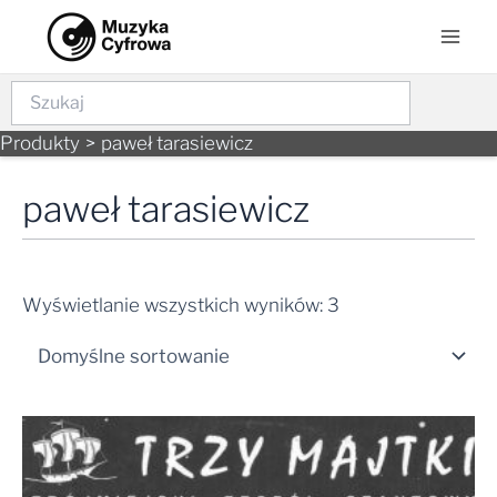
Skip
Mai
to
Men
content
Szukaj
Produkty
paweł tarasiewicz
paweł tarasiewicz
Wyświetlanie wszystkich wyników: 3