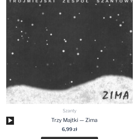
Szanty
Odtwarzacz
Trzy Majtki — Zima
plików
6,99
zł
dźwiękowych