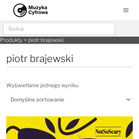
Skip
Mai
to
Men
content
Szukaj
Produkty
piotr brajewski
piotr brajewski
Wyświetlanie jednego wyniku