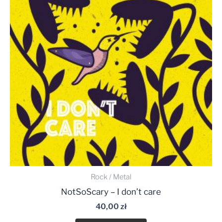
Rock / Metal
NotSoScary – I don’t care
40,00
zł