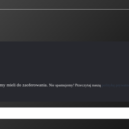
emy mieli do zaoferowania.
Nie spamujemy! Przeczytaj naszą
politykę prywatn