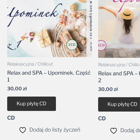
Relaksacyjna / Chillout
Relaksacyjna / Chillo
Relax and SPA – Upominek. Część
Relax and SPA –
1
2
30,00
zł
30,00
zł
Kup płytę CD
Kup płytę CD
CD
CD
Dodaj do listy życzeń
Dodaj do