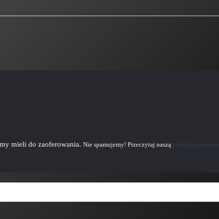
emy mieli do zaoferowania.
Nie spamujemy! Przeczytaj naszą
politykę prywatn