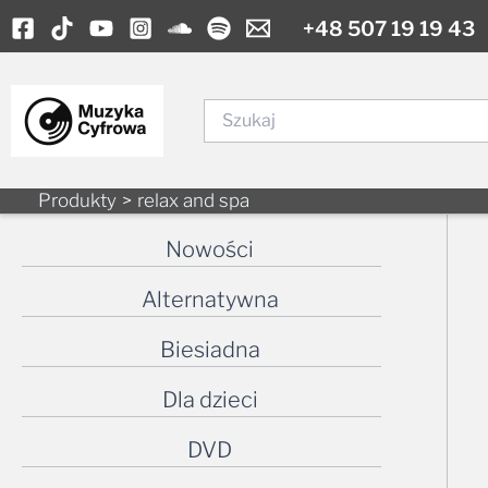
Skip
+48 507 19 19 43
to
content
Szukaj
Produkty
relax and spa
Nowości
Alternatywna
Biesiadna
Dla dzieci
DVD