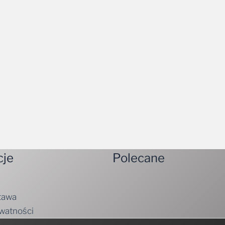
cje
Polecane
tawa
ywatności