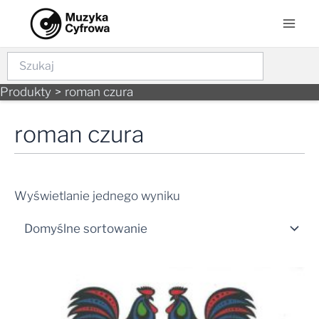
Skip
Mai
to
Men
content
Szukaj
Produkty
roman czura
roman czura
Wyświetlanie jednego wyniku