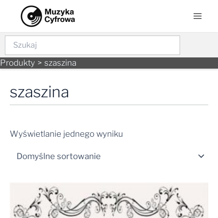
Skip
Mai
to
Men
content
Szukaj
Produkty
szaszina
szaszina
Wyświetlanie jednego wyniku