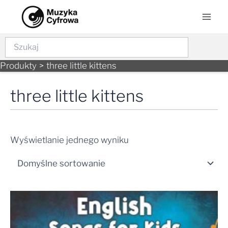
Skip
Mai
to
Men
content
Szukaj
Produkty
three little kittens
three little kittens
Wyświetlanie jednego wyniku