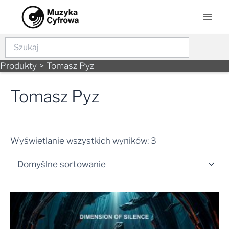
Skip
Mai
to
Men
content
Szukaj
Produkty
Tomasz Pyz
Tomasz Pyz
Wyświetlanie wszystkich wyników: 3