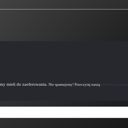
emy mieli do zaoferowania.
Nie spamujemy! Przeczytaj naszą
politykę prywatn