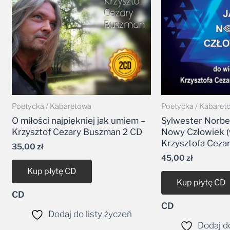
Poetycka / Kabaretowa
Poetycka / Kabaret
O miłości najpiękniej jak umiem –
Sylwester Norber
Krzysztof Cezary Buszman 2 CD
Nowy Człowiek (
Krzysztofa Ceza
35,00
zł
45,00
zł
Kup płytę CD
Kup płytę CD
CD
CD
Dodaj do listy życzeń
Dodaj do