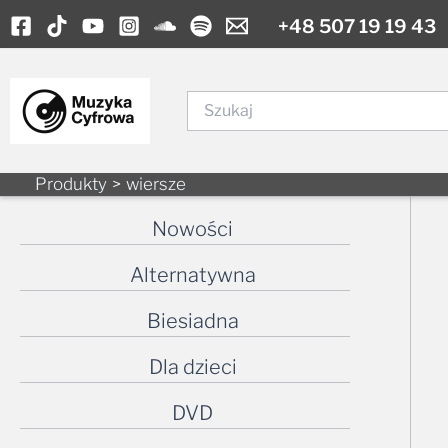
Skip
+48 507 19 19 43
to
content
Szukaj
Produkty
wiersze
Nowości
Alternatywna
Biesiadna
Dla dzieci
DVD