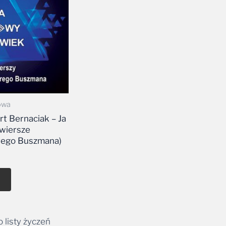
owa
t Bernaciak – Ja
wiersze
rego Buszmana)
 listy życzeń