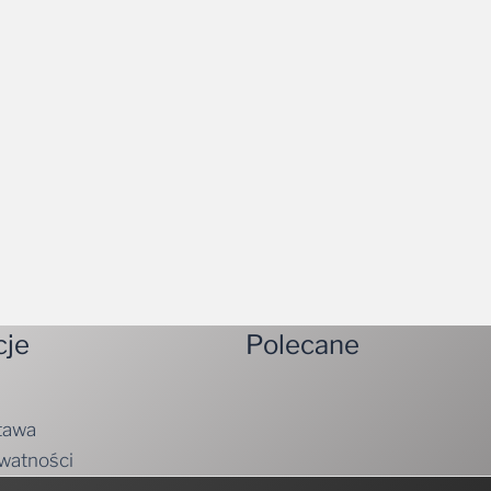
cje
Polecane
tawa
ywatności