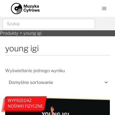
Skip
Mai
to
Men
content
Szukaj
Produkty
young igi
young igi
Wyświetlanie jednego wyniku
WYPRZEDAŻ
NOŚNIKI FIZYCZNE