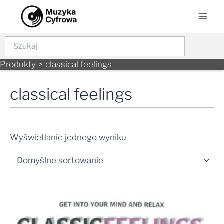
Skip
Mai
to
Men
content
Szukaj
Produkty
classical feelings
classical feelings
Wyświetlanie jednego wyniku