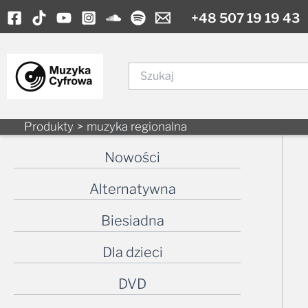
Skip
+48 507 19 19 43
to
content
Szukaj
Produkty
muzyka regionalna
Nowości
Alternatywna
Biesiadna
Dla dzieci
DVD