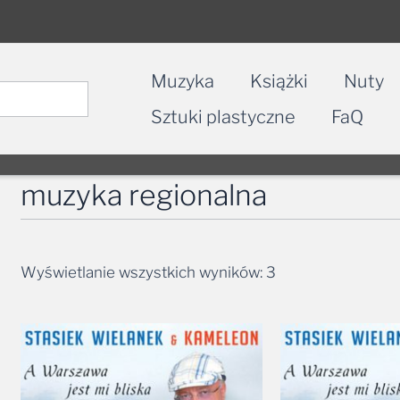
Muzyka
Książki
Nuty
Sztuki plastyczne
FaQ
muzyka regionalna
Wyświetlanie wszystkich wyników: 3
Zakres
cen:
od
29,99 zł
do