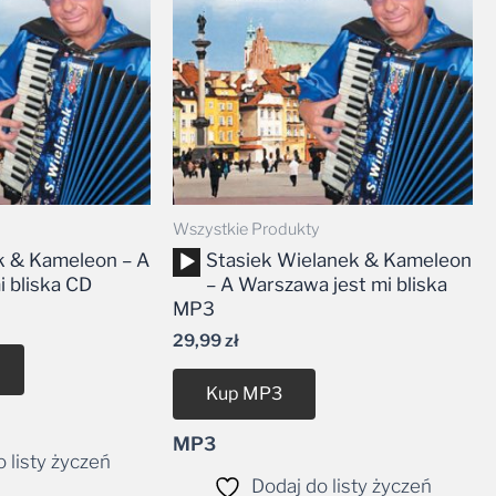
Wszystkie Produkty
Odtwarzacz
k & Kameleon – A
Stasiek Wielanek & Kameleon
plików
 bliska CD
– A Warszawa jest mi bliska
dźwiękowych
MP3
29,99
zł
Kup MP3
MP3
 listy życzeń
Dodaj do listy życzeń