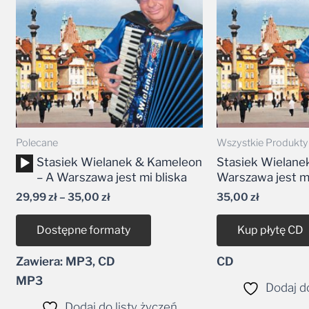
35,00 zł
Polecane
Wszystkie Produkty
Odtwarzacz
Stasiek Wielanek & Kameleon
Stasiek Wielane
plików
– A Warszawa jest mi bliska
Warszawa jest mi
dźwiękowych
29,99
zł
–
35,00
zł
35,00
zł
Dostępne formaty
Kup płytę CD
Zawiera: MP3, CD
CD
MP3
Dodaj do
Dodaj do listy życzeń